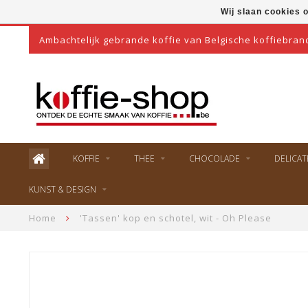
Wij slaan cookies 
Ambachtelijk gebrande koffie van Belgische koffiebran
KOFFIE
THEE
CHOCOLADE
DELICAT
KUNST & DESIGN
Home
'Tassen' kop en schotel, wit - Oh Please