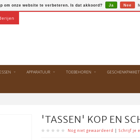
op om onze website te verbeteren. Is dat akkoord?
Ja
Nee
M
derijen
ESSEN
APPARATUUR
TOEBEHOREN
GESCHENKPAKKET
'TASSEN' KOP EN SC
Nog niet gewaardeerd
|
Schrijf je 