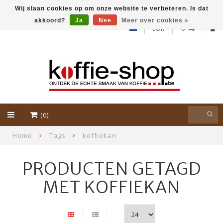
Wij slaan cookies op om onze website te verbeteren. Is dat
akkoord?
Ja
Nee
Meer over cookies »
EUR
(0)
Home
Tags
koffiekan
PRODUCTEN GETAGD
MET KOFFIEKAN