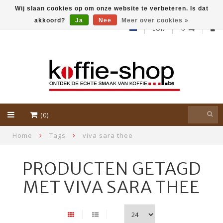
Wij slaan cookies op om onze website te verbeteren. Is dat
akkoord?
Ja
Nee
Meer over cookies »
EUR
(0)
Home
Tags
viva sara thee
PRODUCTEN GETAGD
MET VIVA SARA THEE