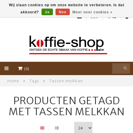
Wij slaan cookies op om onze website te verbeteren. Is dat
akkoord?
Ja
Nee
Meer over cookies »
EUR
(0)
Home
Tags
Tassen melkkan
PRODUCTEN GETAGD
MET TASSEN MELKKAN