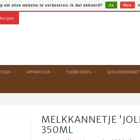
op om onze website te verbeteren. Is dat akkoord?
Ja
Nee
M
derijen
ESSEN
APPARATUUR
TOEBEHOREN
GESCHENKPAKKET
MELKKANNETJE 'JOLL
350ML