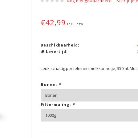
Nog niet gewaardeerd
|
Schrijf je 
€42,99
Incl. btw
Beschikbaarheid:
Levertijd:
Leuk schattig porseleinen melkkannetje, 350ml. Mult
Bonen:
*
Filtermaling:
*