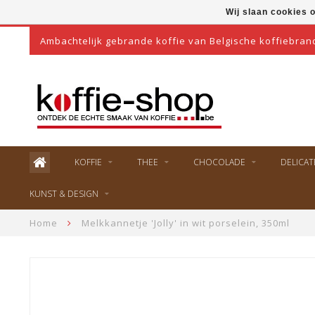
Wij slaan cookies 
Ambachtelijk gebrande koffie van Belgische koffiebran
KOFFIE
THEE
CHOCOLADE
DELICAT
KUNST & DESIGN
Home
Melkkannetje 'Jolly' in wit porselein, 350ml