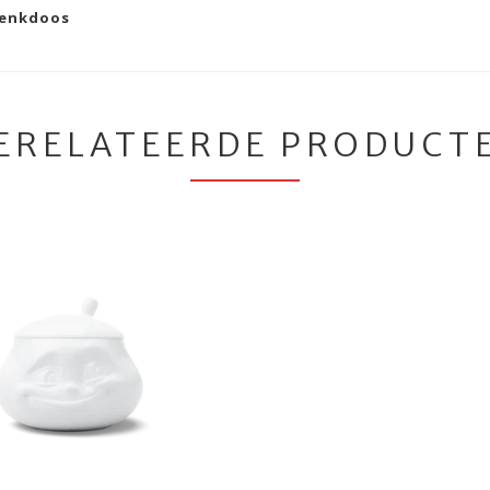
henkdoos
ERELATEERDE PRODUCT