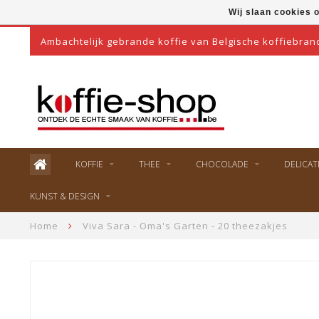
Wij slaan cookies 
Ambachtelijk gebrande koffie van Belgische koffiebran
KOFFIE
THEE
CHOCOLADE
DELICAT
KUNST & DESIGN
Home
Viva Sara - Oma's Garten - 20 theezakjes