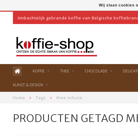
Wij slaan cookies 
Ambachtelijk gebrande koffie van Belgische koffiebran
KOFFIE
THEE
CHOCOLADE
DELICAT
KUNST & DESIGN
Home
Tags
thee infusie
PRODUCTEN GETAGD ME