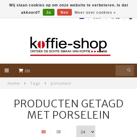
Wij slaan cookies op om onze website te verbeteren. Is dat
akkoord?
Ja
Nee
Meer over cookies »
EUR
(0)
Home
Tags
porselein
PRODUCTEN GETAGD
MET PORSELEIN