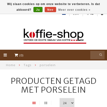
Wij slaan cookies op om onze website te verbeteren. Is dat
akkoord?
Ja
Nee
Meer over cookies »
EUR
(0)
Home
Tags
porselein
PRODUCTEN GETAGD
MET PORSELEIN