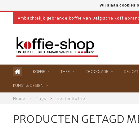
Wij slaan cookies 
Ambachtelijk gebrande koffie van Belgische koffiebran
KOFFIE
THEE
CHOCOLADE
DELICAT
KUNST & DESIGN
Home
Tags
nestor koffie
PRODUCTEN GETAGD ME