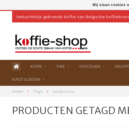
Wij slaan cookies 
Ambachtelijk gebrande koffie van Belgische koffiebran
KOFFIE
THEE
CHOCOLADE
DELICAT
KUNST & DESIGN
Home
Tags
nespresso
PRODUCTEN GETAGD M