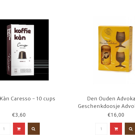
 Kàn Caresso - 10 cups
Den Ouden Advoka
Geschenkdoosje Advok
glaasjes
€3,60
€16,00