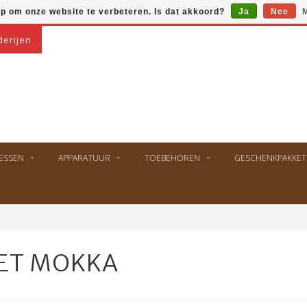
op om onze website te verbeteren. Is dat akkoord?
Ja
Nee
M
derijen
ESSEN
APPARATUUR
TOEBEHOREN
GESCHENKPAKKET
ET MOKKA