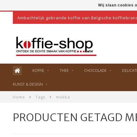
Wij slaan cookies 
Ambachtelijk gebrande koffie van Belgische koffiebran
KOFFIE
THEE
CHOCOLADE
DELICAT
KUNST & DESIGN
Home
Tags
mokka
PRODUCTEN GETAGD M