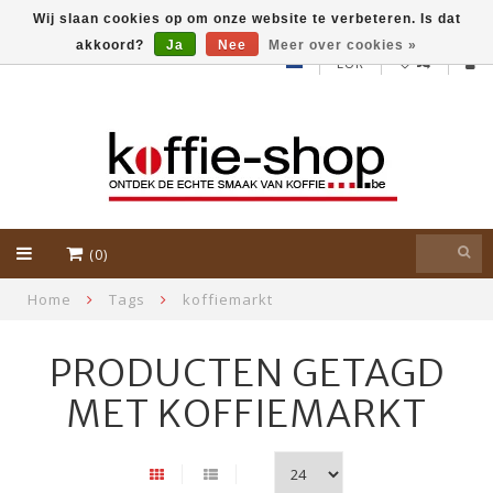
Wij slaan cookies op om onze website te verbeteren. Is dat
akkoord?
Ja
Nee
Meer over cookies »
EUR
(0)
Home
Tags
koffiemarkt
PRODUCTEN GETAGD
MET KOFFIEMARKT