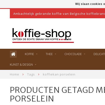
Wij slaan cookies 
Ambachtelijk gebrande koffie van Belgische koffiebran
KOFFIE
THEE
CHOCOLADE
DELICAT
KUNST & DESIGN
Home
Tags
koffiekan porselein
PRODUCTEN GETAGD M
PORSELEIN