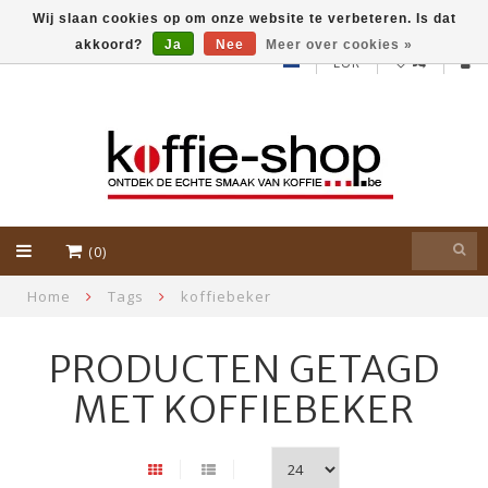
Wij slaan cookies op om onze website te verbeteren. Is dat
akkoord?
Ja
Nee
Meer over cookies »
EUR
(0)
Home
Tags
koffiebeker
PRODUCTEN GETAGD
MET KOFFIEBEKER