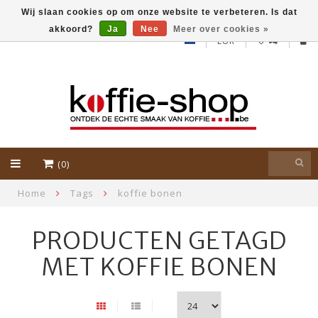
Wij slaan cookies op om onze website te verbeteren. Is dat
akkoord?
Ja
Nee
Meer over cookies »
EUR
(0)
Home
Tags
koffie bonen
PRODUCTEN GETAGD
MET KOFFIE BONEN