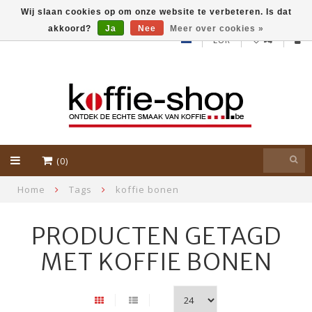
Wij slaan cookies op om onze website te verbeteren. Is dat
akkoord?
Ja
Nee
Meer over cookies »
EUR
(0)
Home
Tags
koffie bonen
PRODUCTEN GETAGD
MET KOFFIE BONEN