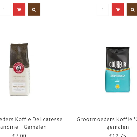
ders Koffie Delicatesse
Grootmoeders Koffie '
andine - Gemalen
gemalen
€7,00
€12,75