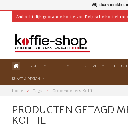
Wij slaan cookies 
Ambachtelijk gebrande koffie van Belgische koffiebran
KOFFIE
THEE
CHOCOLADE
DELICAT
KUNST & DESIGN
Home
Tags
Grootmoeders Koffie
PRODUCTEN GETAGD M
KOFFIE