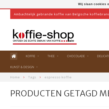
Wij slaan cookies 
Ambachtelijk gebrande koffie van Belgische koffiebran
KOFFIE
THEE
CHOCOLADE
DELICAT
KUNST & DESIGN
Home
Tags
espresso koffie
PRODUCTEN GETAGD ME