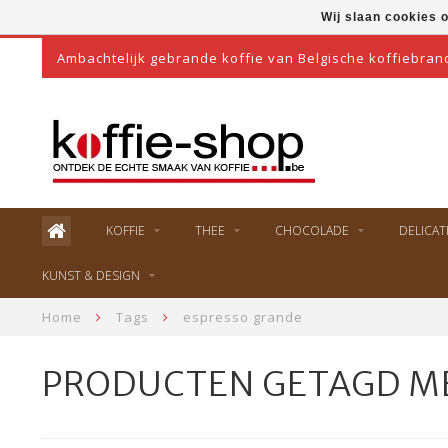
Wij slaan cookies 
Ambachtelijk gebrande koffie van Belgische koffiebran
KOFFIE
THEE
CHOCOLADE
DELICAT
KUNST & DESIGN
Home
Tags
espresso grande
PRODUCTEN GETAGD M