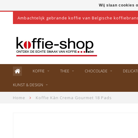
Wij slaan cookies 
Ambachtelijk gebrande koffie van Belgische koffiebran
KOFFIE
THEE
CHOCOLADE
DELICAT
KUNST & DESIGN
Home
Koffie Kàn Crema Gourmet 18 Pads