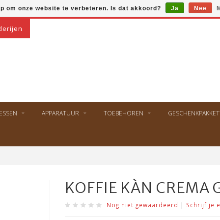
op om onze website te verbeteren. Is dat akkoord?
Ja
Nee
M
derijen
ESSEN
APPARATUUR
TOEBEHOREN
GESCHENKPAKKET
KOFFIE KÀN CREMA 
Nog niet gewaardeerd
|
Schrijf je 