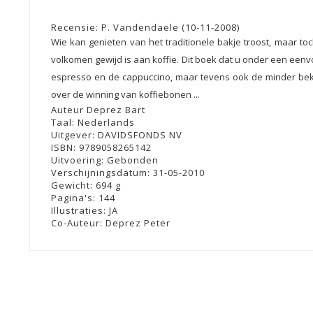
Recensie: P
. Vandendaele
(10-11-2008)
Wie kan genieten van het traditionele bakje troost, maar to
volkomen gewijd is aan koffie. Dit boek dat u onder een een
espresso en de cappuccino, maar tevens ook de minder beke
over de winning van koffiebonen ...
Auteur
Deprez Bart
Taal:
Nederlands
Uitgever:
DAVIDSFONDS NV
ISBN:
9789058265142
Uitvoering:
Gebonden
Verschijningsdatum:
31-05-2010
Gewicht:
694 g
Pagina's:
144
Illustraties:
JA
Co-Auteur:
Deprez Peter