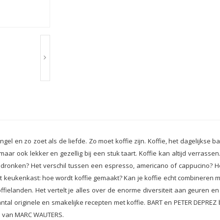
engel en zo zoet als de liefde. Zo moet koffie zijn. Koffie, het dagelijks
maar ook lekker en gezellig bij een stuk taart. Koffie kan altijd verras
dronken? Het verschil tussen een espresso, americano of cappucino? Ho
tot keukenkast: hoe wordt koffie gemaakt? Kan je koffie echt combineren m
offielanden. Het vertelt je alles over de enorme diversiteit aan geuren 
aantal originele en smakelijke recepten met koffie. BART en PETER DEPREZ 
o’s van MARC WAUTERS.