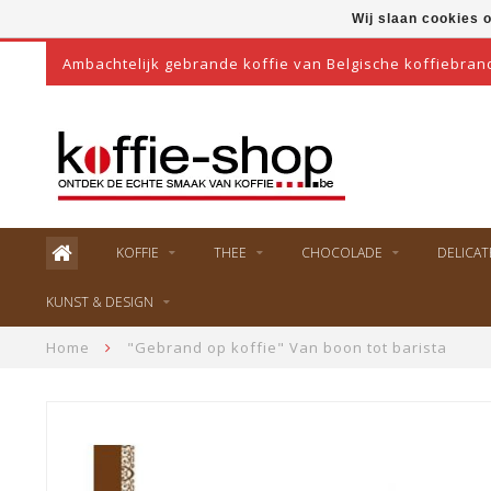
Wij slaan cookies 
Ambachtelijk gebrande koffie van Belgische koffiebran
KOFFIE
THEE
CHOCOLADE
DELICAT
KUNST & DESIGN
Home
"Gebrand op koffie" Van boon tot barista