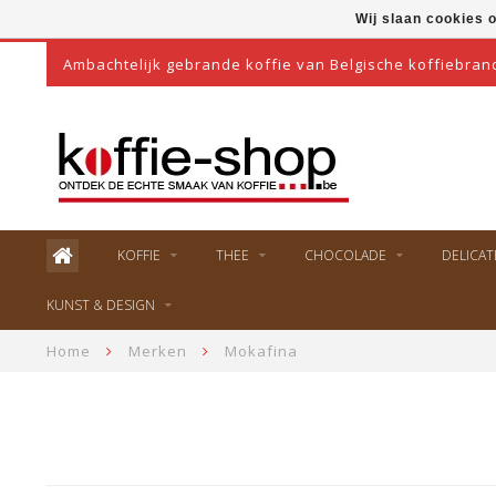
Wij slaan cookies 
Ambachtelijk gebrande koffie van Belgische koffiebran
KOFFIE
THEE
CHOCOLADE
DELICAT
KUNST & DESIGN
Home
Merken
Mokafina