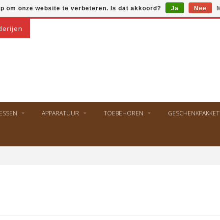
op om onze website te verbeteren. Is dat akkoord?
Ja
Nee
M
derijen
ESSEN
APPARATUUR
TOEBEHOREN
GESCHENKPAKKET