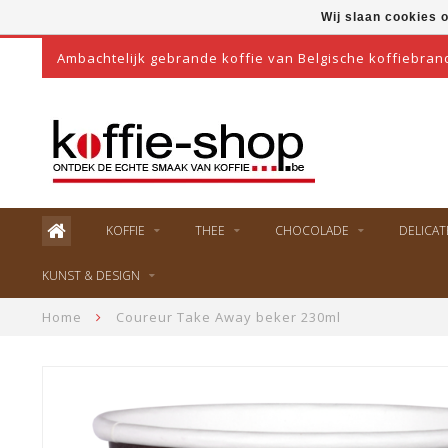
Wij slaan cookies 
Ambachtelijk gebrande koffie van Belgische koffiebran
KOFFIE
THEE
CHOCOLADE
DELICAT
KUNST & DESIGN
Home
Coureur Take Away beker 230ml