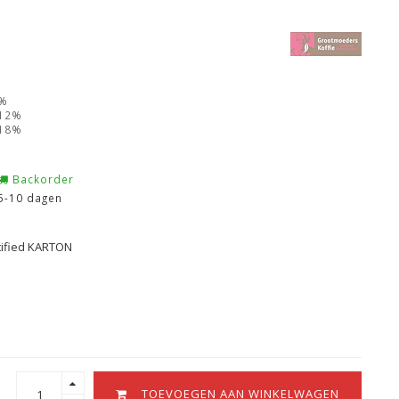
6%
 12%
 18%
Backorder
5-10 dagen
tified KARTON
TOEVOEGEN AAN WINKELWAGEN