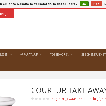
op om onze website te verbeteren. Is dat akkoord?
Ja
Nee
M
derijen
ESSEN
APPARATUUR
TOEBEHOREN
GESCHENKPAKKET
COUREUR TAKE AWA
Nog niet gewaardeerd
|
Schrijf je 